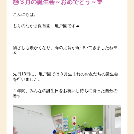
🎂３月の誕生会～おめでとう～🎊
こんにちは。
もりのなかま保育園 亀戸園です🐢
陽ざしも暖かくなり、春の足音が近づいてきましたね🌹
🌷
先日13日に、亀戸園では３月生まれのお友だちの誕生会
を行いました。
１年間、みんなの誕生日をお祝いし待ちに待った自分の
番✨