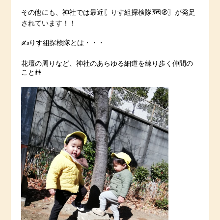
その他にも、神社では最近〖りす組探検隊🗺️🧭〗が発足
されています！！
✍️りす組探検隊とは・・・
花壇の周りなど、神社のあらゆる細道を練り歩く仲間の
こと👫