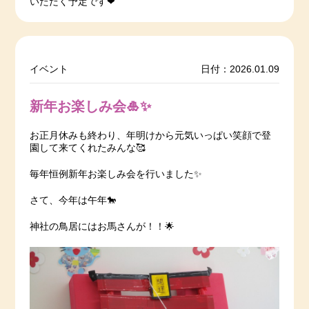
いただく予定です❤
イベント
日付：2026.01.09
新年お楽しみ会🎍✨
お正月休みも終わり、年明けから元気いっぱい笑顔で登
園して来てくれたみんな🥰
毎年恒例新年お楽しみ会を行いました✨
さて、今年は午年🐎
神社の鳥居にはお馬さんが！！🌟