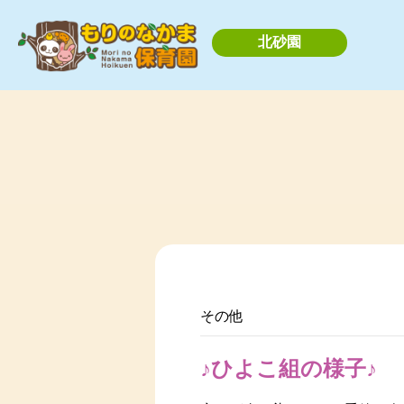
北砂園
その他
♪ひよこ組の様子♪