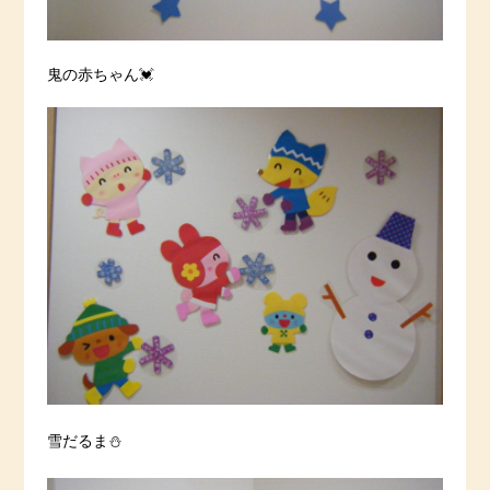
鬼の赤ちゃん💓
雪だるま⛄