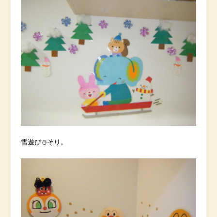
雪遊び⛄そり。