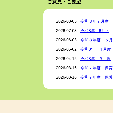
ご意見・ご要望
みんなで見つけた！ぞうぐみの
2026/05/23
紹介
2026-08-05
令和８年７月度
みんなで見つけた！ぞうぐみの
2026-07-03
令和8年 6月度
2026/05/02
紹介
2026-06-03
令和８年度 ５月
🐘ぞうぐみ🐘
2026-05-02
令和8年 ４月度
✨ひとりひとりが輝く一年の
2026-04-15
令和8年 ３月度
2026/05/01
紹介
2026-03-16
令和７年度 保育
鯉のぼり掲揚式
2026-03-16
令和７年度 保護
2026/05/01
紹介
2026-03-05
令和８年 ２月
4月の誕生会の様子
2026-02-04
令和８年度 １月
2026-01-07
2026/04/06
令和７年１２月度
紹介