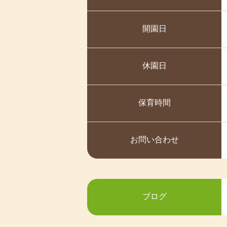
2025-03-03
令和7年1月度
2026/03/16
紹介
2025-01-07
令和６年 １２月
令和７年度 最後の避難訓練
開園日
2024-12-04
令和6年 11月度
2026/03/16
紹介
2024-11-21
令和６年 １０月
令和８年２月 北中城村農林
休園日
2024-10-02
令和6年 9月度
2026/02/18
紹介
2024-09-13
令和6年8月度
保育時間
🎂２月のお誕生会🎂
2024-08-03
令和６年 ７月度
2026/02/03
紹介
2024-07-01
令和6年 6月度
お問い合わせ
👹節分集会👹
2024-06-11
令和６年 ５月度
2026/01/28
紹介
2024-05-08
令和６年 ４月度
2024-04-02
❤1月の誕生会の様子❤
令和６年３月度
ブログ
2024-03-05
令和6年2月度
2026/01/12
紹介
2024-02-02
令和６年１月度