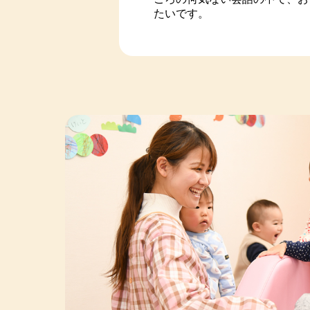
たいです。
🎂１０月のお誕生会＆ハロー
2023-01-08
令和4年12月度
2025/09/24
紹介
2022-12-05
2022年11月度
🎂9月のお誕生会の様子🎂
2022-11-02
令和4年10月度
2022-10-13
2022年9月度
2025/08/30
紹介
2022-09-03
2022年8月度
元気いっぱい🦒きりんぐみ
2022-08-02
2022年7月度
2025/08/28
紹介
🌟８月のお誕生会🌟
2025/08/07
紹介
ぱんだ組～クッキング～
2025/08/05
紹介
🌟りす組4月～7月の様子🌟