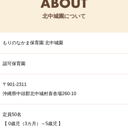
度
した🌸
北中城園について
う🌸
もりのなかま保育園 北中城園
💖
認可保育園
〒901-2311
沖縄県中頭郡北中城村喜舎場260-10
、こんなに大きくなりました
園の自己分析
者アンケート結果
定員50名
【 0歳児（3カ月）～5歳児 】