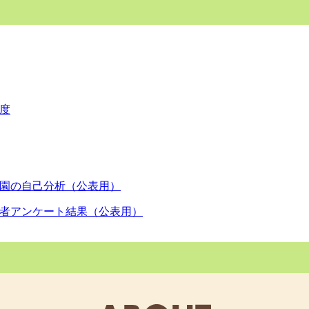
鯉のぼり🎏
鯉のぼり🎏
度
はじまり✨
園の自己分析（公表用）
者アンケート結果（公表用）
度