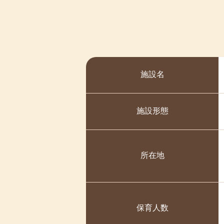
2025-12-04
令和７年 11月
🌸Ｒ８年度 入園式を行ないま
2025-11-06
令和7年 10月度
2026/04/04
紹介
2025-10-01
令和7年9月度
🐘ぞう組さん、1年間ありがと
2025-09-03
令和7年８月度
2026/03/30
紹介
施設名
2025-08-08
令和7年7月度
🐰うさぎ組 1年間ありがとう
2025-07-03
令和7年 6月度
2026/03/30
紹介
施設形態
2025-06-04
令和7年 5月度
３月🐤ひよこぐみ🐤
2025-05-01
令和７年４月度
2026/03/25
紹介
2025-04-02
令和7年3月度
所在地
りすぐみ ６名のおともだち
2025-03-07
令和6年度 保育
2026/03/17
紹介
2025-03-07
令和6年度 保護
2025-03-03
令和7年２月度
３月の誕生会の様子
保育人数