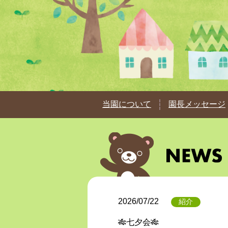
当園について
園長メッセージ
2026/07/22
紹介
🎋七夕会🎋