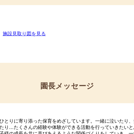
ぞう・きりん組）
ら素敵なプレゼントが届きました。
施設⾒取り図を⾒る
🎄】 2025/12/24
ラブ（学童クラブ）入所受付について🏫
園長メッセージ
子🐤
ひとりに寄り添った保育をめざしています。一緒に泣いたり、
たり…たくさんの経験や体験ができる活動を行っていきたいと
子様の成長を共に喜びあえるような関係づくりをしていき、一