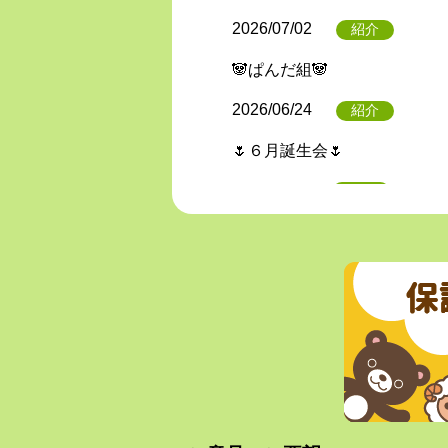
2026/07/02
紹介
🐼ぱんだ組🐼
2026/06/24
紹介
🌷６月誕生会🌷
2026/06/16
紹介
⭐交通安全教室⭐
2026/06/04
紹介
6月4日は『虫歯予防デー』です
2026/05/29
紹介
🌸🦒きりん組🦒🌸
2026/05/28
紹介