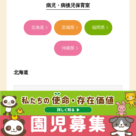
病児・病後児保育室
北海道
宮城県
福岡県
沖縄県
北海道
札幌ひよこ園
病児保育室
〒064-0917 北海道札幌市中央区南17条西12丁
目1番28番
TEL 011-215-1838