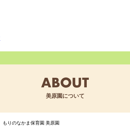
度
アンケート結果
の自己分析
美原園について
もりのなかま保育園 美原園