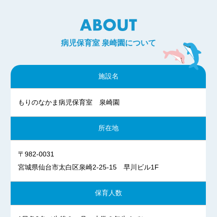
～2025年1月5日（日）
2025年は1月6日（月）から
通常通りの開室です。
病児保育室 泉崎園について
【お知らせ】 2024/01/04
1月４日（木）より
病児保育室 泉崎は開室しております。
施設名
本年もどうぞよろしくお願い致します。
【お知らせ】 2023/12/28
もりのなかま病児保育室 泉崎園
年末年始のお休みのお知らせ
2023年１２月２９日（金）
所在地
～2024年１月３日（水）
2024年は１月４日（木）から
〒982-0031
通常通りの開室になります。
宮城県仙台市太白区泉崎2-25-15 早川ビル1F
【お知らせ】 2023/01/05
１月４日（水）より
保育人数
病児保育室 泉崎は開室しております。
本年もどうぞよろしくお願い致します。