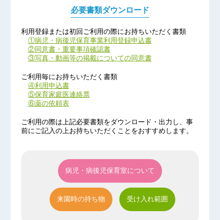
本年もどうぞよろしくお願い致します (^-^)
必要書類ダウンロード
【お知らせ】2019/12/24
利用登録または初回ご利用の際にお持ちいただく書類
年末年始のお休みのお知らせ
①病児・病後児保育事業利用登録申込書
2019年12月28日（土）
②同意書・重要事項確認書
～2020年1月5日（日）
③写真・動画等の掲載についての同意書
*2020年は1月6日（月）から
ご利用毎にお持ちいただく書類
通常通り開室します。
④利用申込書
来年もどうぞよろしくお願い致します
⑤保育家庭医連絡票
|ω・)
⑥薬の依頼表
【お知らせ】 2019/05/20
ご利用の際は上記必要書類をダウンロード・出力し、事
前にご記入の上お持ちいただくことをおすすめします。
病児保育室の電話番号が変わりました！！
☎022-281-8668
今後もどうぞよろしくお願いいたします(^-^)
開園
2019/04/01
病児・病後児保育室について
本日「病児保育室 泉崎」開所しました。
来園時の持ち物
受け入れ範囲
紹介
2019/03/01
病児保育室 泉崎は4月1日開園予定です！