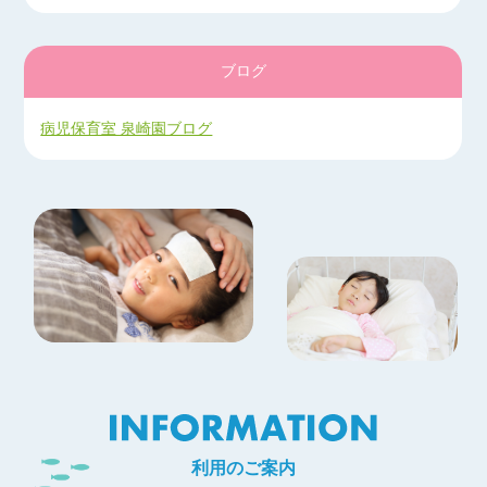
１０月１１日（月）は
病児保育室開室しています。
カレンダーや手帳など、変更前の
ものは祝日表記のものもあります
ブログ
ので、どうぞご注意ください。
【お知らせ】 2021/08/05
病児保育室 泉崎園ブログ
８月の祝日移動に伴い、病児保育室の
開室日・閉室日の変更があります。
８月９日（月）お休み
８月１１日（水）開室 です。
カレンダーなど変更前のものも
ありますので、どうぞご注意ください。
【お知らせ】 2021/07/01
7月の祝日移動に伴い、病児保育室の
開室日・閉室日にも変更があります。
7月19日（月）病児保育室開室しています。
7月22（木）23（金）お休みです。
カレンダーや手帳など変更前のものも
ありますので、今一度ご確認ください。
【お知らせ】 2021/05/06
利用のご案内