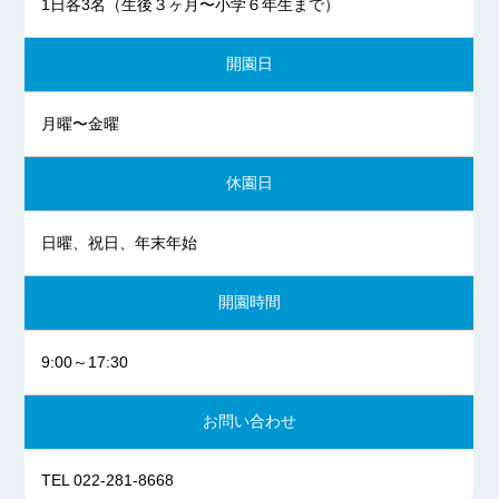
1日各3名（生後３ヶ月〜小学６年生まで）
【お知らせ】 2022/12/26
年末年始のお休みのお知らせ
開園日
2022年12月29日（木）
～2023年1月3日（火）
月曜〜金曜
2023年は1月4日（水）から
通常通りの開室になります。
休園日
【お知らせ】 2022/01/04
1月4日（火）本日より
病児保育室 泉崎は開室しています。
日曜、祝日、年末年始
本年もどうぞよろしくお願い致します。
【お知らせ】 2021/12/28
開園時間
年末年始のお休みのお知らせ
2021年12月29日（水）
9:00～17:30
～2022年1月3日（月）
2022年は1月4日（火）から
お問い合わせ
通常通りの開室になります。
【お知らせ】 2021/10/05
TEL 022-281-8668