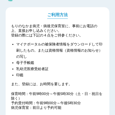
５月６日（木）本日より
病児保育室 泉崎は開室しています。
ご利用方法
【お知らせ】 2021/04/30
GW中のお休みのお知らせ
もりのなかま病児・病後児保育室に、事前にお電話の
2021年５月１日（土）
上、直接お申し込みください。
～５月５日（水）
登録の際には下記の４点をご持参ください。
【お知らせ】 2021/01/04
マイナポータルの被保険者情報をダウンロードして印
1月4日（月）本日より
刷したもの。または資格情報（資格情報のお知らせ）
病児保育室 泉崎は開室しています。
の写し
本年もどうぞよろしくお願い致します。
母子手帳鑑
【お知らせ】 2020/12/28
乳幼児医療受給者証
年末年始のお休みのお知らせ
印鑑
2020年12月29日（火）
また、登録には、お時間を要します。
~2021年1月3日（日）
*2021年は1月4日（月）から開室します。
保育時間：午前9時00分～午後5時30分（土・日・祝日を
除く）
【お知らせ】 2020/01/06
予約受付時間：午前9時00分～午後5時30分
病児保育室：前日より予約可能
2020年は本日1月6日（月）より
通常通り開室しています。