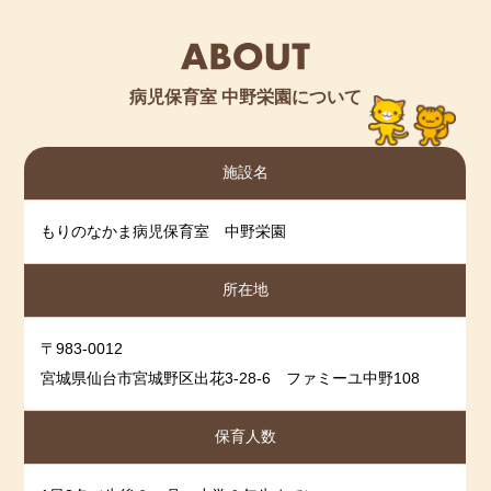
紹介
2024/02/28
「２月ほけんだより」
を更新しました
紹介
2024/02/28
病児保育室 中野栄園について
「１月の病児保育室の様子」
を更新しました
紹介
2024/01/17
施設名
「１月ほけんだより」
を更新しました
紹介
2023/12/28
もりのなかま病児保育室 中野栄園
「12月の病児保育室の様子」
を更新しました
所在地
紹介
2023/12/28
「感染症について」
を更新しました
〒983-0012
宮城県仙台市宮城野区出花3-28-6 ファミーユ中野108
紹介
2023/05/11
「
令和5年5月保健だより
」を更新しました。
保育人数
紹介
2023/05/11
「
令和5年4月ほけんだより
」を更新しました。