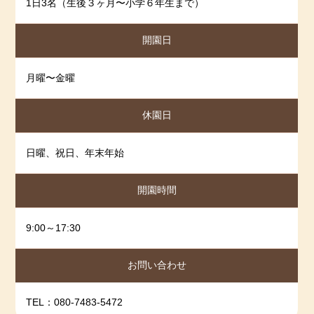
1日3名（生後３ヶ月〜小学６年生まで）
紹介
2021/06/21
開園日
ブログ更新しました!
紹介
2021/05/07
ブログ更新しました!
月曜〜金曜
紹介
2021/4/27
休園日
ブログ更新しました！
日曜、祝日、年末年始
紹介
2021/04/07
ブログを更新しました！
開園時間
紹介
2021/03/04
ブログを更新しました！
9:00～17:30
紹介
2021/02/01
お問い合わせ
ブログを更新しました！
紹介
2021/01/13
TEL：080-7483-5472