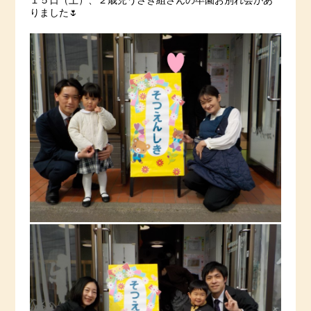
１５日（土）、２歳児うさぎ組さんの卒園お別れ会があ
りました🌷