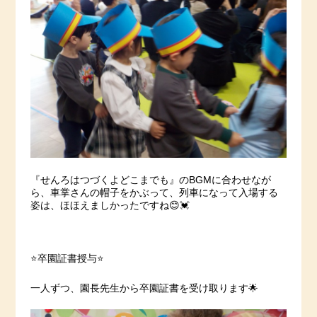
『せんろはつづくよどこまでも』のBGMに合わせなが
ら、車掌さんの帽子をかぶって、列車になって入場する
姿は、ほほえましかったですね😊💓
⭐️卒園証書授与⭐️
一人ずつ、園長先生から卒園証書を受け取ります🌟