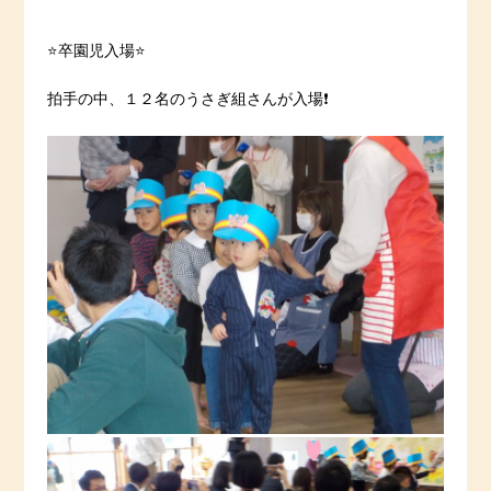
⭐️卒園児入場⭐️
拍手の中、１２名のうさぎ組さんが入場❗️