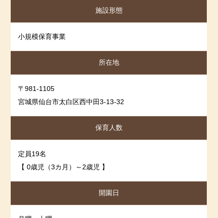
施設形態
2025-03-03
2025年2月度
2025-02-01
2025年1月度
小規模保育事業
2025-01-06
2024年12月度
2024-12-02
2024年11月度
所在地
2024-11-01
2024年10月度
2024-10-03
2024年9月度
〒981-1105
宮城県仙台市太白区西中田3-13-32
2024-09-02
2024年8月度
2024-08-01
2024年7月度
保育人数
2024-07-01
2024年6月度
2024-06-01
2024年5月度
定員19名
2024-05-01
2024年4月度
【 0歳児（3カ月）～2歳児 】
2024-04-01
2024年3月度
開園日
2024-03-01
2024年2月度
2024-02-01
2024年1月度