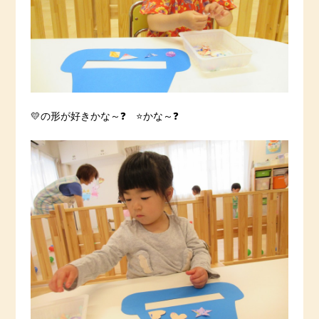
💛の形が好きかな～❓ ⭐️かな～❓