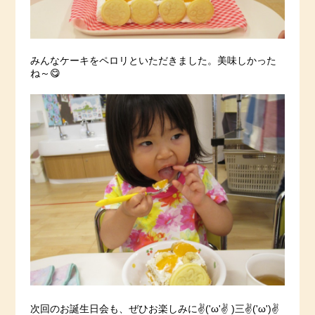
みんなケーキをペロリといただきました。美味しかった
ね～😋
次回のお誕生日会も、ぜひお楽しみに✌('ω'✌ )三✌('ω')✌