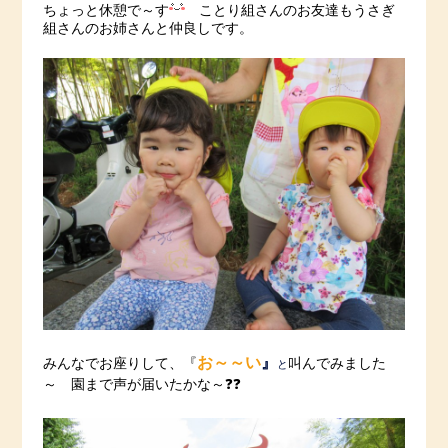
ちょっと休憩で～す
ことり組さんのお友達もうさぎ
組さんのお姉さんと仲良しです。
お～～い
』
『
みんなでお座りして、
叫んでみました
と
～ 園まで声が届いたかな～❓❓