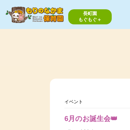
長町園
もぐもぐ＋
イベント
6月のお誕生会👑