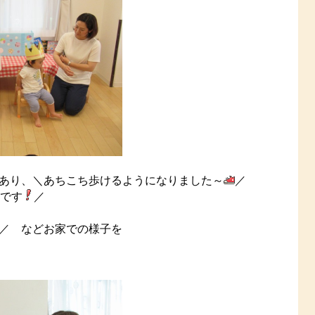
あり、＼あちこち歩けるようになりました～
／
きです
／
／ などお家での様子を