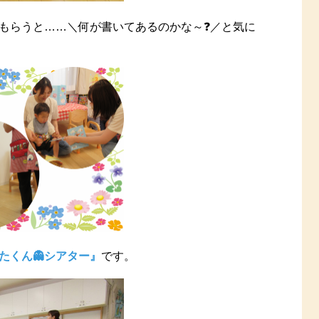
もらうと……＼何が書いてあるのかな～❓／と気に
たくん👻シアター』
です。