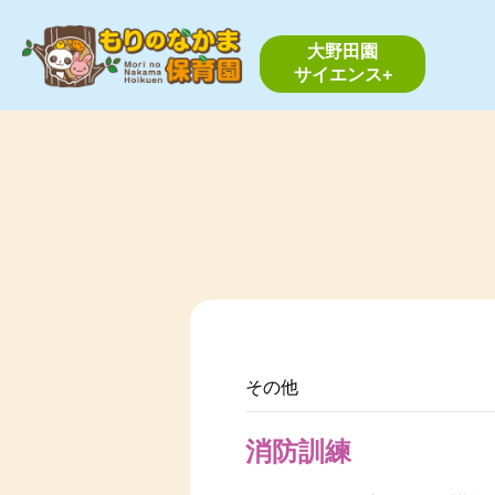
大野田園
サイエンス+
その他
消防訓練