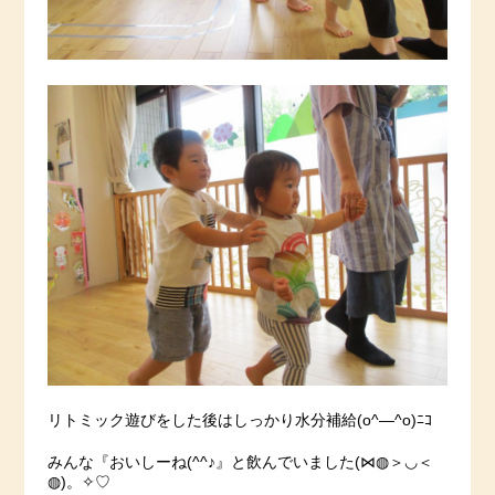
リトミック遊びをした後はしっかり水分補給(o^―^o)ﾆｺ
みんな『おいしーね(^^♪』と飲んでいました(⋈◍＞◡＜
◍)。✧♡