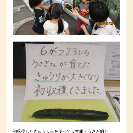
初収穫したきゅうり🥒を使ってりす組・うさぎ組と