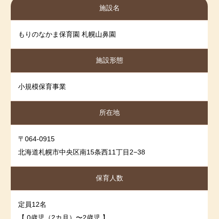
2025-06-03
R７年 ５月度
施設名
2025-05-02
R７年 ４月度
2025-03-31
R7 3月度
もりのなかま保育園 札幌山鼻園
2025-03-03
R７年 ２月度
施設形態
2025-03-03
R6年度 保育園の自己分析
2025-03-03
R6年度 保護者アンケート結果
小規模保育事業
2025-02-03
R7年 １月度
2025-01-04
令和６年12月度
所在地
2024-12-03
R6年 11月度
2024-11-02
R6 10月度
〒064-0915
北海道札幌市中央区南15条西11丁目2−38
2024-10-01
R6 9月度
2024-09-03
R6年 ８月度
保育人数
2024-08-02
R6 ７月度
2024-06-30
令和6年 6月度
定員12名
2024-06-01
令和6年 5月度
【 0歳児（2カ月）〜2歳児 】