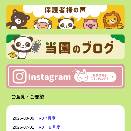
◇◆◇◆◇◆◇◆◇◆◇◆
【お知らせ】 2025/03/31
☆★☆★☆★☆★☆★☆★☆★☆★☆★☆★☆★☆★
☆★☆★☆★☆★☆★☆★☆
４月入所について
０歳児…０名
１歳児…１名
２歳児…０名
当園入所ご希望の方は市役所へお問い合わせくださ
い。
園見学は随時受け付けております。直接当園へお問い
合わせください。
インスタグラムで日々の保育の様子をご覧になれま
す。
☆★☆★☆★☆★☆★☆★☆★☆★☆★☆★☆★☆★
☆★☆★☆★☆★☆★☆★☆
ご意見・ご要望
【お知らせ】 2024/03/11
□◆□◆□◆□◆□◆□◆□◆□◆□◆□◆□◆□◆□◆□◆□◆□
2026-08-05
R8 7月度
◆
4月入所について
2026-07-01
R8 ６月度
0歳児…3名