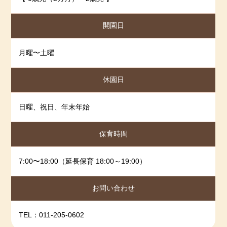
2024-05-02
令和６年 ４月度
開園日
2024-03-31
R6年 ３月度
2024-03-01
R6年 ２月度
月曜〜土曜
2024-02-01
R6年1月度
2024-01-04
R5 11月度
休園日
2024-01-04
R5 12月度
2023-11-01
令和5年 10月度
日曜、祝日、年末年始
2023-10-02
R5年 ９月度
保育時間
2023-09-01
令和５年８月度
2023-08-01
令和５年 ７月度
7:00〜18:00（延長保育 18:00～19:00）
2023-07-01
令和５年６月度
2023-06-03
令和５年５月度
お問い合わせ
2023-04-29
令和５年４月度
TEL：011-205-0602
2023-03-23
令和５年３月度