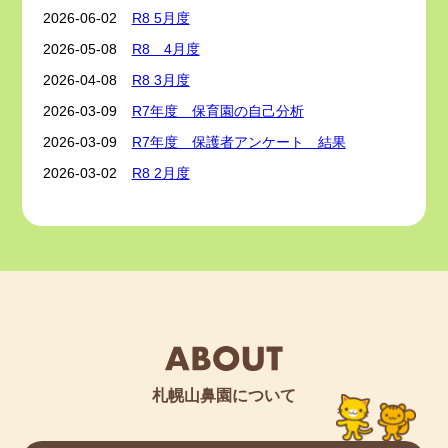
1歳児…1名
2026-06-02
R8 5月度
2歳児…3名
当園入所ご希望の方は市役所へお問い合わせくださ
2026-05-08
R8 4月度
い。
2026-04-08
R8 3月度
園見学は随時受け付けております。
直接当園へお問い合わせください。インスタグラムも
2026-03-09
R7年度 保育園の自己分析
是非ご覧ください！
2026-03-09
R7年度 保護者アンケート 結果
【インスタグラム開設について】 2023/05/15
2026-03-02
R8 2月度
2026-02-02
R8 1月度
【お知らせ】 2023/04/29
2026-01-05
R7 12月度
◇◆◇◆◇◆◇◆◇◆◇◆◇◆◇◆◇◆◇◆
当園入所ご希望の方は市役所へお問い合わせくださ
2025-12-01
R７年 11月度
い。
2025-10-31
R7 １０月度
園見学は随時受け付けております。
直接当園へお問い合わせください。
2025-10-07
R7 ８月度
◇◆◇◆◇◆◇◆◇◆◇◆◇◆◇◆◇◆◇◆
2025-10-07
R7 9月度
2025-08-01
R７ ７月度
札幌山鼻園について
2025-07-01
R７ ６月度