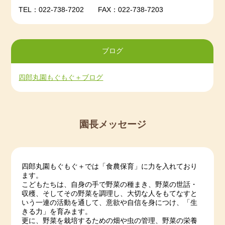
TEL：022-738-7202 FAX：022-738-7203
2023-03-31
2023年2月度
2023-02-28
2023年1月度
2023-01-30
2022年12月度
ブログ
2022-12-21
2022年11月度
2022-11-29
2022年10月度
四郎丸園もぐもぐ＋ブログ
2022-10-31
2022年9月度
2022-09-30
2022年8月度
2022-08-31
2022年7月度
園長メッセージ
2022-07-28
2022年6月度
2022-06-30
2022年5月度
四郎丸園もぐもぐ＋では「食農保育」に力を入れており
ます。
こどもたちは、自身の手で野菜の種まき、野菜の世話・
収穫、そしてその野菜を調理し、大切な人をもてなすと
いう一連の活動を通して、意欲や自信を身につけ、「生
きる力」を育みます。
更に、野菜を栽培するための畑や虫の管理、野菜の栄養