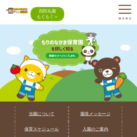
四郎丸園
もぐもぐ＋
当園について
園長メッセージ
保育スケジュール
入園のご案内