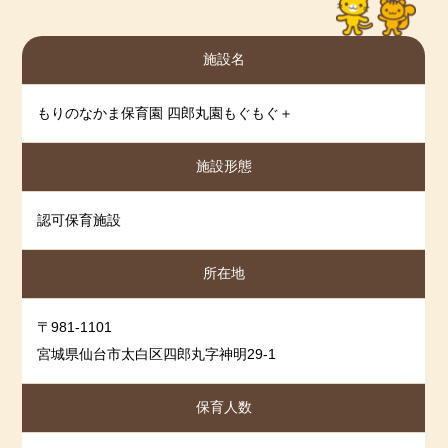
2025-06-28
2025年5月度
2025-05-30
2025年4月度
施設名
2025-04-30
2024年3月度
2025-03-31
2024年2月度
もりのなかま保育園 四郎丸園もぐもぐ＋
2025-03-04
【令和６年度】保育園の自己分析
施設形態
2025-03-04
【令和６年度】保護者アンケート結果
2025-02-28
2024年1月度
認可保育施設
2025-01-31
2024年12月度
2024-12-27
2024年11月度
所在地
2024-11-16
2024年10月度
2024-10-25
2024年9月度
〒981-1101
宮城県仙台市太白区四郎丸字神明29-1
2024-09-18
2024年8月度
2024-08-06
2024年7月度
保育人数
2024-07-29
2024年6月度