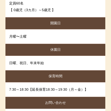
2024-06-28
2024年5月度
定員60名
2024-05-31
2024年4月度
【 0歳児（3カ月）～5歳児 】
2024-04-30
2023年3月度
開園日
2024-03-30
2023年2月度
2024-02-29
2023年1月度
月曜〜土曜
2024-01-30
2023年12月度
2023-12-28
2023年11月度
休園日
2023-11-30
2023年10月度
2023-10-31
2023年9月度
日曜、祝日、年末年始
2023-09-29
2023年8月度
保育時間
2023-08-26
2023年7月度
2023-07-28
2023年6月度
7:30～18:30【延長保育18:30～19:30（月～金）】
2023-05-31
2023年5月度
2023-04-27
2023年4月度
お問い合わせ
2023-04-10
2023年3月度