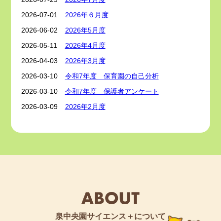
🌸０歳児《令和７（2025）年４月２日生～ 生後3
2026-07-01
2026年６月度
か月より入園可》 ５名
2026-06-02
2026年5月度
見学や詳しい内容などは、直接当園にお
問い合わせください。
2026-05-11
2026年4月度
＊＊＊＊＊＊＊＊＊＊＊＊＊＊＊＊＊＊＊＊＊＊＊＊
2026-04-03
2026年3月度
＊＊＊＊＊＊＊＊＊＊＊
2026-03-10
令和7年度 保育園の自己分析
☆彡【サイエンスDAY 開催！】☆彡 9月3日
2026-03-10
令和7年度 保護者アンケート
(水) 10:00～ 1時間程度
2026-03-09
2026年2月度
🐠対象 未就学児親子 (1～3歳)
2026-02-12
2026年1月度
🐠持ち物 飲み物、着替え、当日は汚れてもいい服
装
2026-01-05
2025年12月度
🐠活動内容 感覚遊び(センサリーボトル、センサリー
マット)
2025-12-02
2025年11月度
泉中央園の子どもたちと一緒にサイエン
2025-11-04
2025年10月度
ス活動を体験してみませんか？
2025-10-01
2025年9月度
詳細やお申込みは、直接当園にお問い合
わせください😊(先着3組様！！)
2025-09-04
2025年8月度
＊＊＊＊＊＊＊＊＊＊＊＊＊＊＊＊＊＊＊＊＊＊＊
2025-08-05
2025年7月度
泉中央園サイエンス＋について