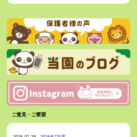
い合わせください。
＊＊＊＊＊＊＊＊＊＊＊＊＊＊＊＊＊＊＊＊＊＊＊＊
＊＊＊＊＊＊＊＊＊＊＊
☆彡【サイエンスDAY 開催！】☆彡 11月19日
(水) 10:00～ 1時間程度
🐠対象 未就学児親子 (1～3歳)
🐠持ち物 飲み物、着替え、当日は汚れてもいい服
装
🐠活動内容 磁石遊び(磁石のブロック、パズル、ピン
ポン玉と磁石など)
泉中央園の子どもたちと一緒にサイエン
ス活動を体験してみませんか？
詳細やお申込みは、直接当園にお問い合
わせください😊(先着3組様！！)
＊＊＊＊＊＊＊＊＊＊＊＊＊＊＊＊＊＊＊＊＊＊＊
＊＊＊＊＊＊＊＊＊＊＊＊
ご意見・ご要望
☆彡【令和8年度 入園申込 受付中！！】☆彡
最新！！
2026-07-29
2026年7月度