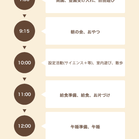
見学や詳しい内容などは、直接当園にお問い
合わせください。
********************************************************************
************
【令和６年度 入園申込 受付中です。】 2024/5/24
🌸０歳児《令和５（2023）年４月２日生～令和６
（2024）年４月１日生》 ４ 名
見学や詳しい内容などは、直接当園にお問い
合わせください。
********************************************************************
************
【令和６年度 入園申込 受付中です。】 2024/5/16