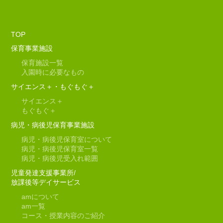
※最新の情報は、直接当園にお問い合わせください。
*************************************************************
TOP
【現在の空き状況について】 2023/05/23
保育事業施設
２０２３/５/２３現在の状況は以下の通りです。
保育施設一覧
見学は随時受付けておりますので、ご希望の方は当園
入園時に必要なもの
までお問い合わせください。
サイエンス＋・もぐもぐ＋
令和5年度空き状況
サイエンス＋
０歳児 ３名
もぐもぐ＋
令和６年度４月入園の申込も随時受付しております。
病児・病後児保育事業施設
※最新の情報は、直接当園にお問い合わせください。
病児・病後児保育室について
病児・病後児保育室一覧
*************************************************************
病児・病後児受入れ範囲
【現在の空き状況について】 2023/04/14
児童発達支援事業所/
放課後等デイサービス
2023/04/14現在の状況は以下の通りです。
amについて
見学は随時受付けておりますので、ご希望の方は当園
am一覧
までお問い合わせください。
コース・授業内容のご紹介