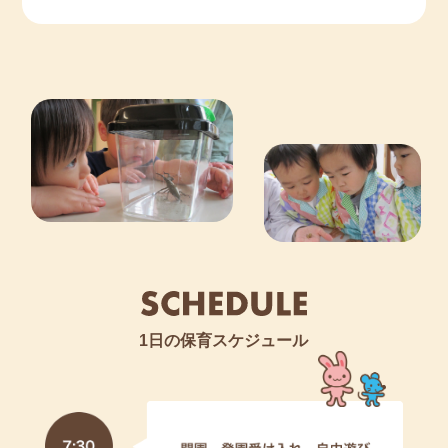
【令和６年度 入園申込 受付中です。】 2024/7/5
🌸０歳児《令和５（2023）年４月２日生～令和６
（2024）年４月１日生》 1 名
☆彡【令和７年度 入園申込・予約も受付ます！！】
☆彡
🌸０歳児《令和６（2024）年４月２日生～令和７
（2025）年４月１日生》 ６ 名
見学や詳しい内容などは、直接当園にお問い
合わせください。
********************************************************************
************
1日の保育スケジュール
【令和６年度 入園申込 受付中です。】 2024/7/5
🌸０歳児《令和５（2023）年４月２日生～令和６
（2024）年４月１日生》 3 名