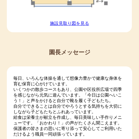
🌸０歳児《令和６（2024）年４月２日生～令和７
（2025）年４月１日生》 ３ 名
施設⾒取り図を⾒る
見学や詳しい内容などは、直接当園にお問い
合わせください。
********************************************************************
************
園長メッセージ
☆彡【令和７年度 入園申込・予約も受付ます！！】
毎日、いろんな体操を通して想像力豊かで健康な身体を
☆彡
育む保育に心がけています。
いくつかの散歩コースもあり、公園や区役所広場で四季
🌸０歳児《令和６（2024）年４月２日生～令和７
を感じながら元気に遊んでいます。「今日は公園へいこ
（2025）年４月１日生》 ５ 名
う！」と声をかけると自分で靴を履く子どもたち。
自分でできることは自分でやろうとする気持ちを大切に
見学や詳しい内容などは、直接当園にお問い
しながら子どもたちとふれあっています。
合わせください。
給食は栄養士が献立を作成し、毎日美味しい手作りメニ
ューです。「おかわり！」の声がたくさん聞こえます。
********************************************************************
保護者の皆さまの思いに寄り添って安心してご利用いた
************
だけるよう職員一同頑張っています。