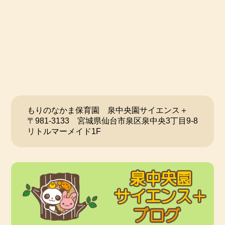
【令和６年度 入園予約 受付中です！】 2023/10/03
🌸０歳児《令和５（2023）年４月２日生～令和６
（2024）年４月１日生》 ６名
🌸１歳児《令和４（2022）年４月２日生～令和５
（2023）年４月１日生》 若干名
🌸２歳児《令和３（2021）年４月２日生～令和４
（2022）年４月１日生》 若干名
もりのなかま保育園 泉中央園サイエンス＋
見学や予約、詳しい内容などは、直接当園に
〒981-3133 宮城県仙台市泉区泉中央3丁目9-8
お問い合わせください。
リトルマーメイド1F
********************************************************************
************
【令和６年度 入園予約 受付中です！】 2023/08/15
🌸０歳児《令和５（2023）年４月２日生～令和６
（2024）年４月１日生》 ６名