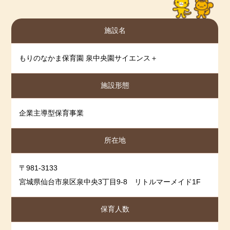
＊＊＊＊＊＊＊＊＊＊＊＊
2025-07-31
2025年6月度
☆彡【令和７年度 入園申込 受付中！！】☆彡
2025-06-09
2025年5月度
施設名
最新！！
2025-05-09
2025年4月度
🌸１歳児《令和５（2023）年４月２日生～令和６
2025-04-09
2025年3月度
（2024）年４月１日生》 １名
もりのなかま保育園 泉中央園サイエンス＋
2025-03-10
令和６年度 保護者アンケート結果
見学や詳しい内容などは、直接当園にお
問い合わせください。
施設形態
2025-03-10
令和６年度 保育園の自己分析
＊＊＊＊＊＊＊＊＊＊＊＊＊＊＊＊＊＊＊＊＊＊＊＊
2025-03-05
2025年1月度
＊＊＊＊＊＊＊＊＊＊＊
企業主導型保育事業
2025-03-05
2025年2月度
☆彡【サイエンスDAY 開催！】☆彡 7月30日
2025-01-07
2024年12月度
所在地
(水) 10:00～ 1時間程度
2024-12-06
2024年度11月
🐠対象 未就学児親子 (1～3歳)
2024-10-31
2024年10月度
〒981-3133
🐠持ち物 飲み物、着替え、当日は汚れてもいい服
装
宮城県仙台市泉区泉中央3丁目9-8 リトルマーメイド1F
2024-10-03
2024年9月度
🐠活動内容 ウォーターマット／新聞紙のうみ
2024-09-20
2024年8月度
泉中央園の子どもたちと一緒にサイエン
保育人数
ス活動を体験してみませんか？
2024-08-09
2024年7月度
詳細やお申込みは、直接当園にお問い合