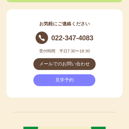
🌸１歳児《令和４（2022）年４月２日生～令和５
（2023）年４月１日生》 若干名
🌸２歳児《令和３（2021）年４月２日生～令和４
（2022）年４月１日生》 若干名
お気軽にご連絡ください
見学や予約、詳しい内容などは、直接当園に
お問い合わせください。
022-347-4083
********************************************************************
************
受付時間 平日7:30〜18:30
【現在の空き状況】 2023/07/31
メールでのお問い合わせ
２０２３/７/３１現在の状況は以下の通りです。
見学予約
見学は随時受付けておりますので、ご希望の方は当園
までお問い合わせください。
令和5年度 空き状況 無し
令和６年度４月入園の申込も随時受付しております。
※最新の情報は、直接当園にお問い合わせください。
＊＊＊＊＊＊＊＊＊＊＊＊＊＊＊＊＊＊＊＊＊＊＊＊
＊＊＊＊＊＊＊＊＊＊