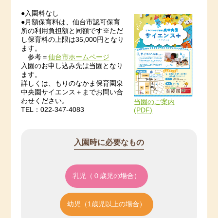
********************************************************************
************
●入園料なし
●月額保育料は、仙台市認可保育
【令和６年度 入園予約 受付中です！】 2023/12/11
所の利用負担額と同額です※ただ
し保育料の上限は35,000円となり
ます。
🌸０歳児《令和５（2023）年４月２日生～令和６
参考＝
仙台市ホームページ
（2024）年４月１日生》 ４ 名
入園のお申し込み先は当園となり
ます。
詳しくは、もりのなかま保育園泉
中央園サイエンス＋までお問い合
見学や予約、詳しい内容などは、直接当園に
わせください。
当園のご案内
お問い合わせください。
TEL：022-347-4083
(PDF)
********************************************************************
************
入園時に必要なもの
【令和６年度 入園予約 受付中です！】 2023/11/27
🌸０歳児《令和５（2023）年４月２日生～令和６
乳児（０歳児の場合）
（2024）年４月１日生》 ５ 名
🌸１歳児《令和４（2022）年４月２日生～令和５
幼児（1歳児以上の場合）
（2023）年４月１日生》 若干名