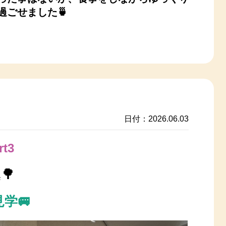
過ごせました🍵
日付：2026.06.03
t3
🌳
集
学🚐