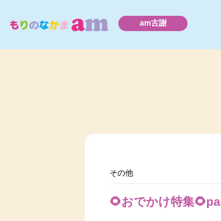
am古謝
その他
🌻おでかけ特集🌻pa