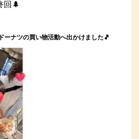
回🌲
ドーナツの
買い物活動へ出かけました🎵