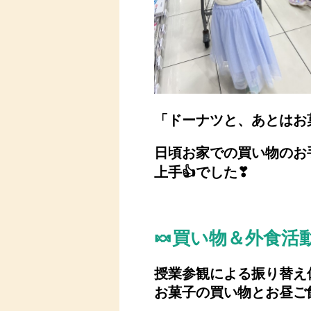
「ドーナツと、あとはお
日頃お家での買い物のお
上手👍でした❣
🍬買い物＆外食活動
授業参観による振り替え
お菓子の買い物と
お昼ご