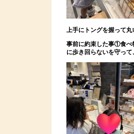
上手にトングを握って丸
事前に約束した事①食べ
に歩き回らない
を守って