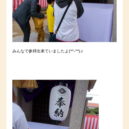
みんなで参拝出来ていましたよ(*^-^*)♫