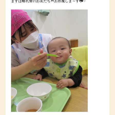
まずは離乳食のお友だち🍴お邪魔しま～す📷✨