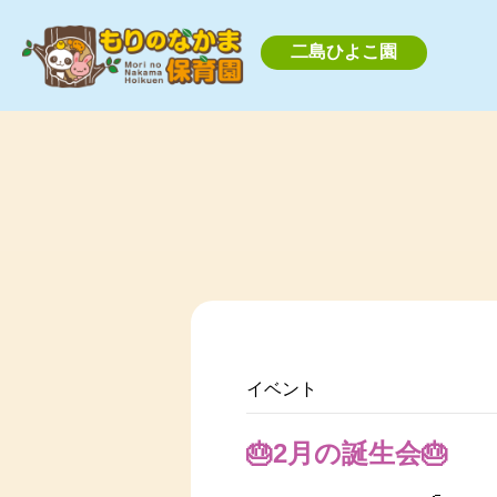
二島ひよこ園
イベント
🎂2月の誕生会🎂