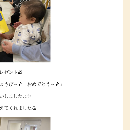
レゼント🎁
うび～🎵 おめでとう～🎵」
いしましたよ✨
えてくれました👏