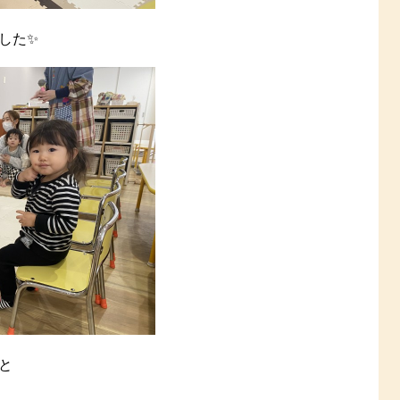
した✨
と