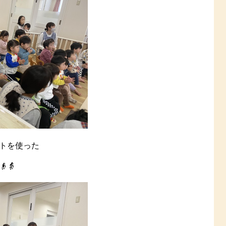
トを使った
👵