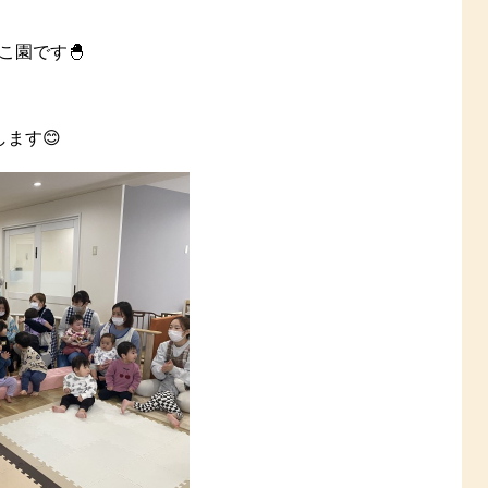
こ園です🐣
ます😊