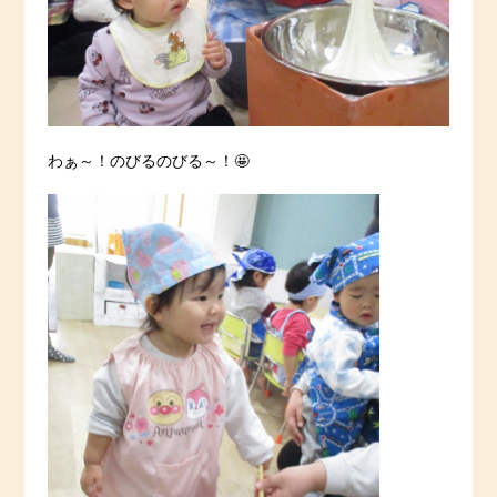
わぁ～！のびるのびる～！🤩