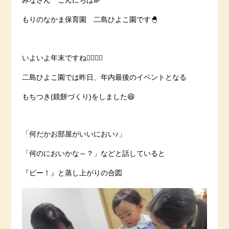
みなさん こんにちは🌈
もりのなかま保育園 二島ひよこ園です🐣
いよいよ年末ですね🏃‍♀️🏃‍♂️
二島ひよこ園では昨日、年内最後のイベントとなる
もちつき(鏡餅づくり)をしました😆
「何だかお部屋がいいにおい♪」
「何のにおいかな～？」などと話していると
『ビー！』と蒸し上がりの合図