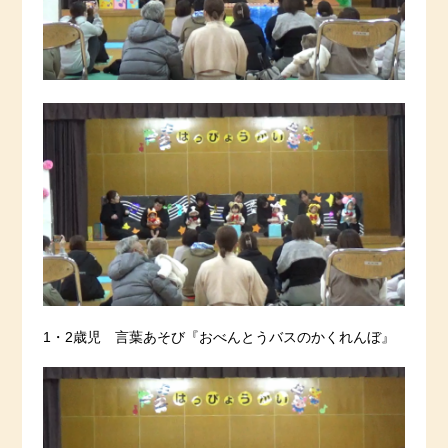
1・2歳児 言葉あそび『おべんとうバスのかくれんぼ』