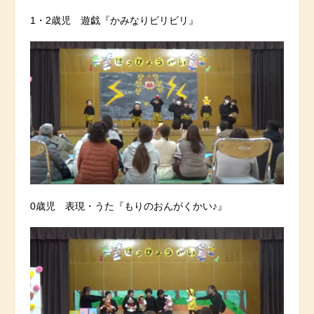
1・2歳児 遊戯『かみなりビリビリ』
0歳児 表現・うた『もりのおんがくかい♪』