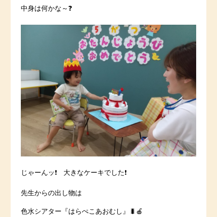
中身は何かな～❓
じゃーんッ❗️ 大きなケーキでした❗️
先生からの出し物は
色水シアター『はらぺこあおむし』🐛🍎