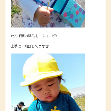
たんぽぽの綿毛を ふぅ～❗️😙
上手に 飛ばしてます👏