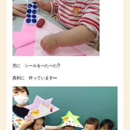
兜に シールをぺたぺた✋
真剣に 作っています👀