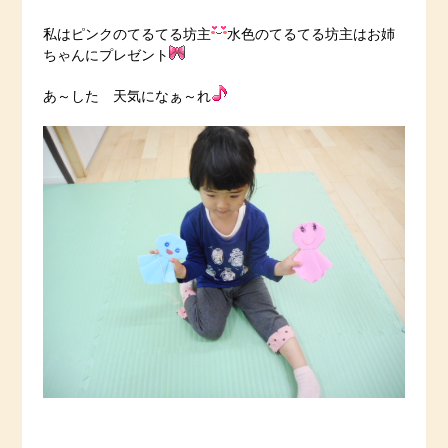
私はピンクのてるてる坊主
水色のてるてる坊主はお姉
ちゃんにプレゼント
あ～した 天気になぁ～れ