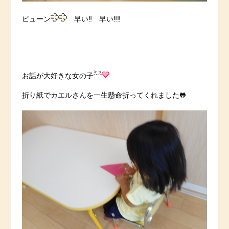
ビューン
早い‼ 早い‼‼
お話が大好きな女の子
折り紙でカエルさんを一生懸命折ってくれました🐸