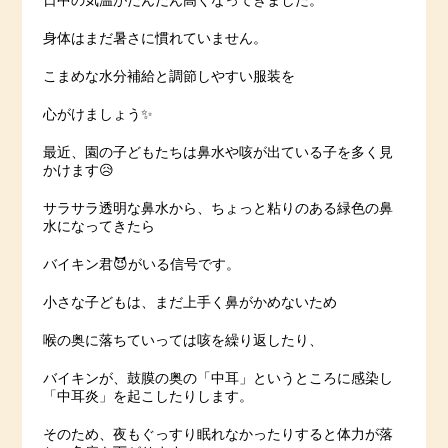
日中の気温がだんだん高くなってきました。
身体はまだ暑さに慣れていません。
こまめな水分補給と調節しやすい服装を
心がけましょう✨
最近、園の子どもたちは鼻水や咳が出ている子を多く見
かけます😥
サラサラ透明な鼻水から、ちょっと粘りのある緑色の鼻
水になってきたら
バイキン君😈がいる信号です。
小さな子どもは、まだ上手く鼻がかめないため
喉の奥に落ちていっては咳を繰り返したり、
バイキンが、鼓膜の奥の「中耳」というところに感染し
「中耳炎」を起こしたりします。
そのため、夜もぐっすり眠れなかったりすると体力が落