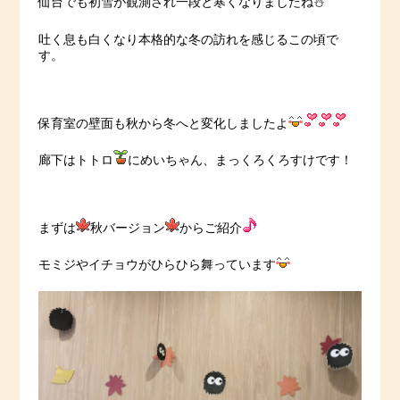
仙台でも初雪が観測され一段と寒くなりましたね⛄
吐く息も白くなり本格的な冬の訪れを感じるこの頃で
す。
保育室の壁面も秋から冬へと変化しましたよ
廊下はトトロ
にめいちゃん、まっくろくろすけです！
まずは
秋バージョン
からご紹介
モミジやイチョウがひらひら舞っています