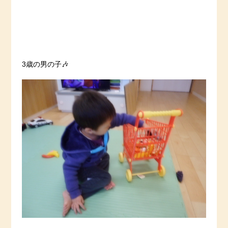
3歳の男の子🎶