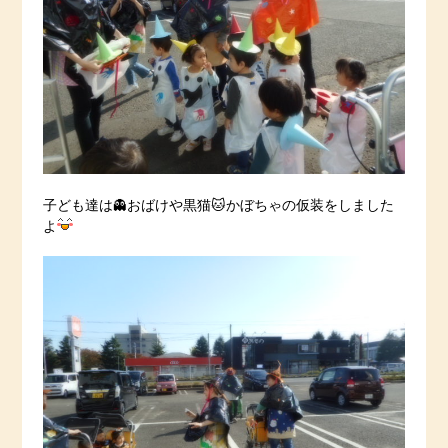
子ども達は👻おばけや黒猫🐱かぼちゃの仮装をしました
よ