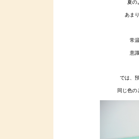
夏の
あま
常
意識
では、
同じ色の