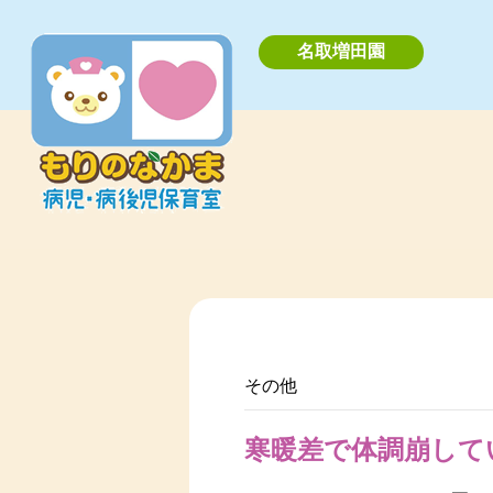
名取増田園
その他
寒暖差で体調崩して