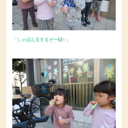
「しゃぼん玉するぞー🙌✨」