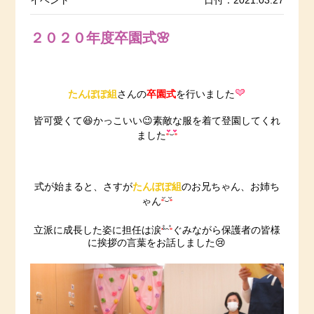
イベント
日付：2021.03.27
２０２０年度卒園式🌸
たんぽぽ組
卒園式
さんの
を行いました
皆可愛くて😆かっこいい😉素敵な服を着て登園してくれ
ました
たんぽぽ組
式が始まると、さすが
のお兄ちゃん、お姉ち
ゃん
立派に成長した姿に担任は涙
ぐみながら保護者の皆様
に挨拶の言葉をお話しました😢