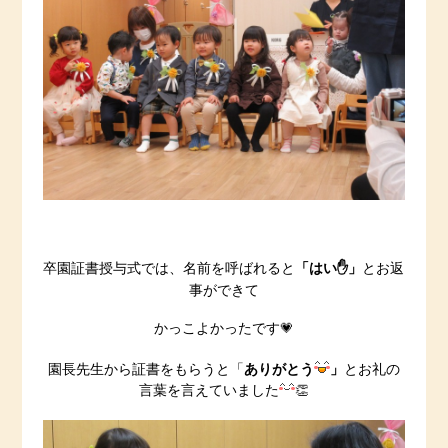
「はい✋」
卒園証書授与式では、名前を呼ばれると
とお返
事ができて
かっこよかったです💗
ありがとう
」
園長先生から証書をもらうと「
とお礼の
言葉を言えていました
👏