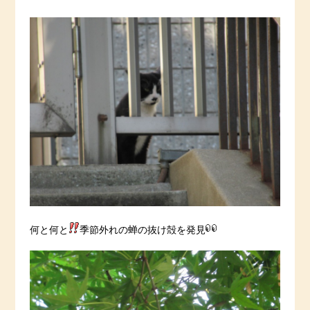
何と何と
季節外れの蝉の抜け殻を発見