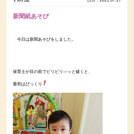
すみれ組
日付：2021.07.27
新聞紙あそび
今日は新聞あそびをしました。
保育士が目の前でビリビリ―ッと破くと、
最初はびっくり