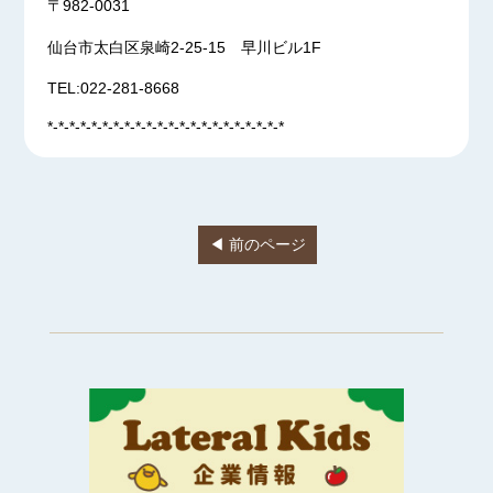
〒982-0031
仙台市太白区泉崎2-25-15 早川ビル1F
TEL:022-281-8668
*-*-*-*-*-*-*-*-*-*-*-*-*-*-*-*-*-*-*-*-*-*
◀ 前のページ