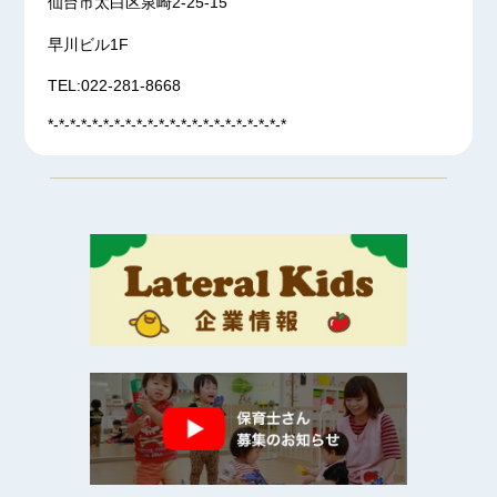
仙台市太白区泉崎2-25-15
早川ビル1F
TEL:022-281-8668
*-*-*-*-*-*-*-*-*-*-*-*-*-*-*-*-*-*-*-*-*-*