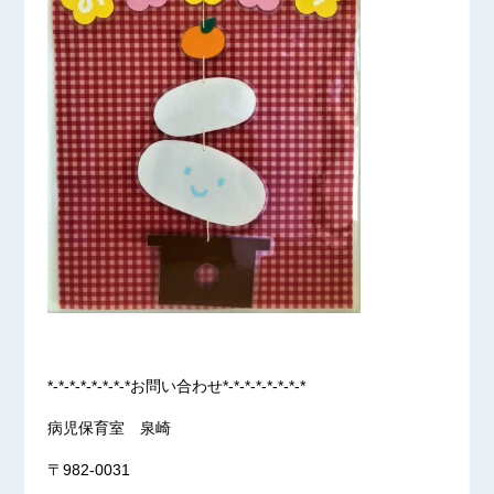
*-*-*-*-*-*-*-*お問い合わせ*-*-*-*-*-*-*-*
病児保育室 泉崎
〒982-0031