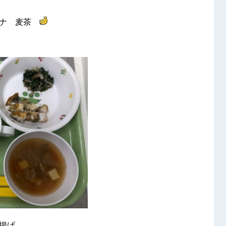
ナナ 麦茶
辺揚げ