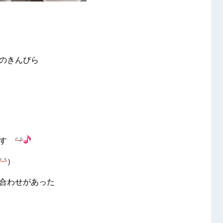
んのきんぴら
です
）
合わせがあった