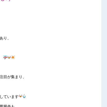
あり、
ね
注目が集まり、
しています
胃腸炎も