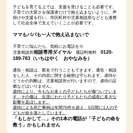
子どもを育てる上では、支援を受けることも必要です。
子育ての大変さを保護者だけで抱え込まないように、声
掛けや支援を行い、市区町村や児童相談所などとも連携
して社会全体で支えていくことが必要です。
ママもパパも一人で抱え込まないで
子育てに悩んだら、気軽にお電話を☏
相談専用ダイヤル
0120-
児童相談所
通話料無料
189-783（いちはやく おやなみを）
通告・相談は、匿名で行うこともできます。通告・相談
をした人、その内容に関する秘密は守られます。虐待か
どうかの判断は、児童相談所が行いますので、虐待の証
拠などはいりません。
虐待により、今もなお多くの子どもたちが傷ついていま
す。その傷は、生涯にわたり子どもたちの成長に多大な
影響を及ぼします。
虐待による死亡事例は年間70件を超え、5日間に1人の子
どもが命を落としています。
「もしかして…」その1本の電話が「子どもの命を
救う」かもしれません