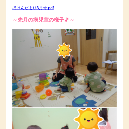
ほけんだより3月号.pdf
～先月の病児室の様子🎵～