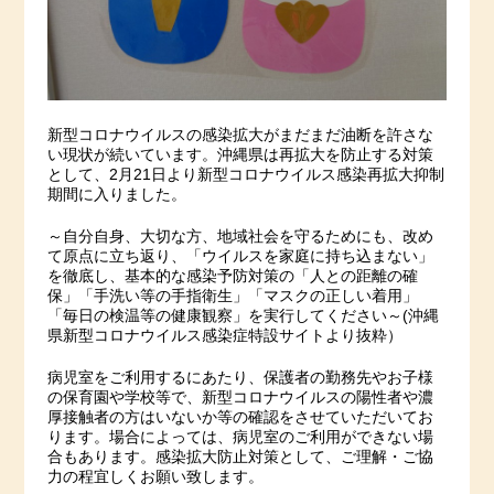
新型コロナウイルスの感染拡大がまだまだ油断を許さな
い現状が続いています。沖縄県は再拡大を防止する対策
として、2月21日より新型コロナウイルス感染再拡大抑制
期間に入りました。
～自分自身、大切な方、地域社会を守るためにも、改め
て原点に立ち返り、「ウイルスを家庭に持ち込まない」
を徹底し、基本的な感染予防対策の「人との距離の確
保」「手洗い等の手指衛生」「マスクの正しい着用」
「毎日の検温等の健康観察」を実行してください～(沖縄
県新型コロナウイルス感染症特設サイトより抜粋）
病児室をご利用するにあたり、保護者の勤務先やお子様
の保育園や学校等で、新型コロナウイルスの陽性者や濃
厚接触者の方はいないか等の確認をさせていただいてお
ります。場合によっては、病児室のご利用ができない場
合もあります。感染拡大防止対策として、ご理解・ご協
力の程宜しくお願い致します。