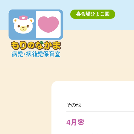
喜舎場ひよこ園
その他
4月🌸