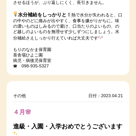
させるほうが、ぶり返しにくく、長引きません。
水分補給をしっかりと！
熱で水分が失われると、口
の中やのどに痛みが出やすく、食事を嫌がりがちに。味
の濃いものはしみるので避け、口当たりのよいもの、の
ど越しのよいものを無理せず少しずつにしましょう。水
分補給さえしっかり行えていれば大丈夫です
もりのなかま保育園
喜舎場ひよこ園
病児・病後児保育室
☎ 098-935-5327
その他
日付：2023.04.21
４月🌸
進級・入園・入学おめでとうございます