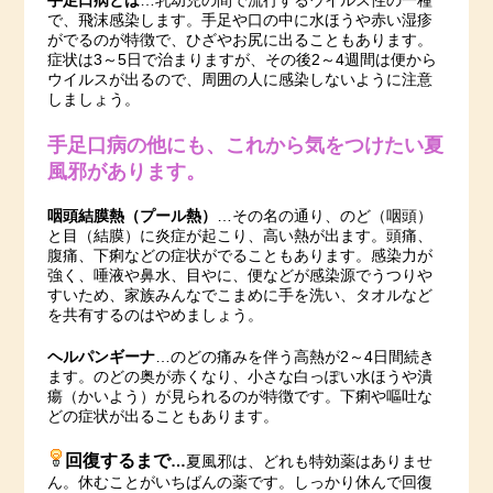
手足口病とは
…乳幼児の間で流行するウイルス性の一種
で、飛沫感染します。手足や口の中に水ほうや赤い湿疹
がでるのが特徴で、ひざやお尻に出ることもあります。
症状は3～5日で治まりますが、その後2～4週間は便から
ウイルスが出るので、周囲の人に感染しないように注意
しましょう。
手足口病の他にも、これから気をつけたい夏
風邪があります。
咽頭結膜熱（プール熱）
…その名の通り、のど（咽頭）
と目（結膜）に炎症が起こり、高い熱が出ます。頭痛、
腹痛、下痢などの症状がでることもあります。感染力が
強く、唾液や鼻水、目やに、便などが感染源でうつりや
すいため、家族みんなでこまめに手を洗い、タオルなど
を共有するのはやめましょう。
ヘルパンギーナ
…のどの痛みを伴う高熱が2～4日間続き
ます。のどの奥が赤くなり、小さな白っぽい水ほうや潰
瘍（かいよう）が見られるのが特徴です。下痢や嘔吐な
どの症状が出ることもあります。
回復するまで
…
夏風邪は、どれも特効薬はありませ
ん。休むことがいちばんの薬です。しっかり休んで回復