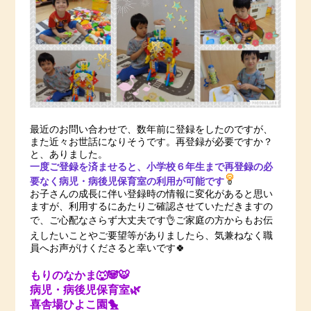
最近のお問い合わせで、数年前に登録をしたのですが、
また近々お世話になりそうです。再登録が必要ですか？
と、ありました。
一度ご登録を済ませると、小学校６年生まで再登録の必
要なく病児・病後児保育室の利用が可能です
お子さんの成長に伴い登録時の情報に変化があると思い
ますが、利用するにあたりご確認させていただきますの
で、ご心配なさらず大丈夫です👌ご家庭の方からもお伝
えしたいことやご要望等がありましたら、気兼ねなく職
員へお声がけくださると幸いです🍀
もりのなかま🐺🐼🐯
病児・病後児保育室🌿
喜舎場ひよこ園🐤