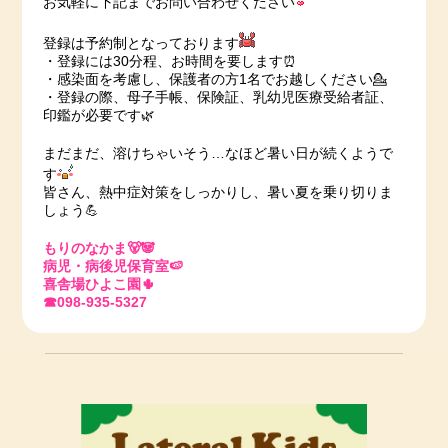
お気軽に下記までお問い合わせください
登録は予約制となっております
・登録には30分程、お時間を要します⏰
・感染面を考慮し、保護者の方1名でお越しください💁
・登録の際、母子手帳、保険証、乳幼児医療受給者証、
印鑑が必要です🌿
まだまだ、溶けちゃいそう…なほど暑い日が続くようで
す
皆さん、熱中症対策をしっかりし、暑い夏を乗り切りま
しょう💪
もりのなかま🐻🐼
病児・病後児保育室🍉
喜舎場ひよこ園🌵
☎098-935-5327