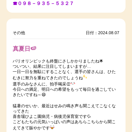
☎０９８－９３５－５３２７
その他
日付：2024.08.07
真夏日🍉
パリオリンピックも終盤にさしかかりましたね🌟
ついつい、結果に注目してしまいますが…
一日一日を無駄にすることなく、選手の皆さんは、ひた
むきに努力を重ねてきたのでしょうね
選手のみなさんに、拍手喝采👏
今日への満足、明日への希望をもって毎日を過ごしてい
きたいですね～😄
猛暑のせいか、最近はせみの鳴き声も聞こえてこなくな
ってきた
喜舎場ひよこ園病児・病後児保育室です💦
こどもたちの元気いっぱいの声はあちらこちらから聞こ
えてきて賑やかです