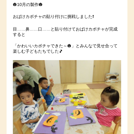
🎃10月の製作🎃
おばけカボチャの貼り付けに挑戦しました❗️
目……鼻……口……と貼り付けておばけカボチャが完成
すると
「かわいいカボチャできた～🎃」とみんなで見せ合って
楽しむ子どもたちでした🎵