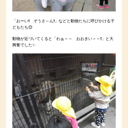
「おーい❗️ ぞうさ～ん❗️」などと動物たちに呼びかける子
どもたち😊
動物が近づいてくると「わぁ～～ おおきい～～❗️」と大
興奮でした✨