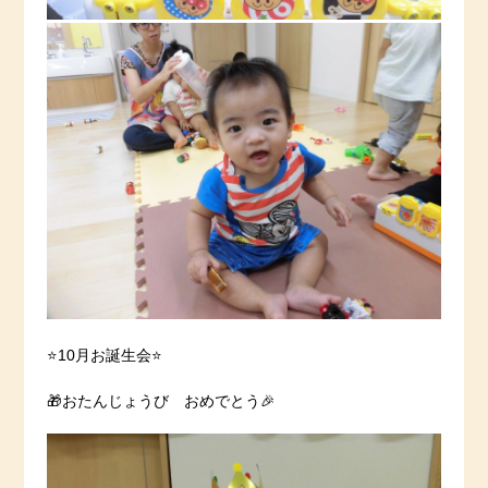
⭐️10月お誕生会⭐️
🎁おたんじょうび おめでとう🎉