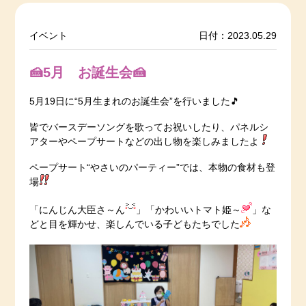
イベント
日付：2023.05.29
🍰5月 お誕生会🍰
5月19日に“5月生まれのお誕生会”を行いました🎵
皆でバースデーソングを歌ってお祝いしたり、パネルシ
アターやペープサートなどの出し物を楽しみましたよ
ペープサート“やさいのパーティー”では、本物の食材も登
場
「にんじん大臣さ～ん
」「かわいいトマト姫～
」な
どと目を輝かせ、楽しんでいる子どもたちでした