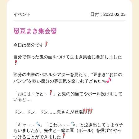
イベント
日付：2022.02.03
👹豆まき集会👹
今日は節分です
自分で作った鬼の面をつけて豆まき集会に参加しました
節分の由来のパネルシアターを見たり、“豆まき”“おにの
パンツ”を歌い節分の雰囲気を楽しむ子どもたち
「おには～そと～
」と鬼の的当てやボール投げをして
いると…
ドン、ドン、ドン……鬼さんが登場
「キャ～～
」「こわい～～
」と泣き出してしまう子
もいましたが、先生と一緒に豆（ボール）を投げてやっ
つけることができました