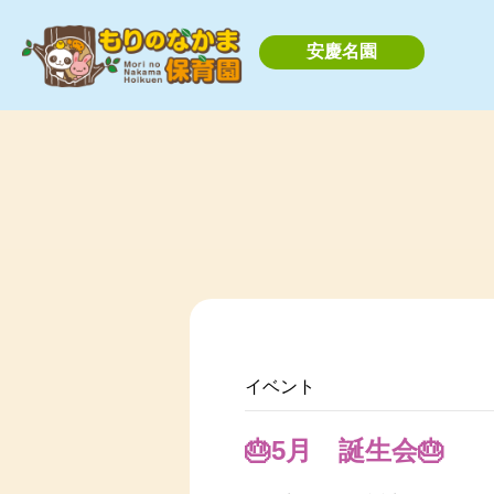
安慶名園
イベント
🎂5月 誕生会🎂