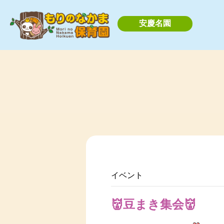
安慶名園
イベント
👹豆まき集会👹