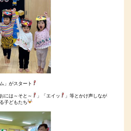
ム」がスタート
おには～そと～
」「エイッ
」等とかけ声しなが
る子どもたち