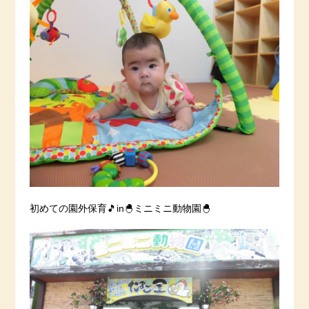
初めての園外保育🎵in🐣ミニミニ動物園🐣