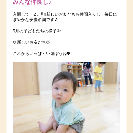
みんな仲良し♪
入園して、2ヵ月‼新しいお友だちも仲間入りし、毎日に
ぎやかな安慶名園です🎵
5月の子どもたちの様子🌺
🌻新しいお友だち🌻
これからいっぱ～い遊ぼうね💖