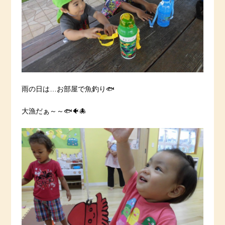
雨の日は…お部屋で魚釣り🐟
大漁だぁ～～🐟🐠🐙