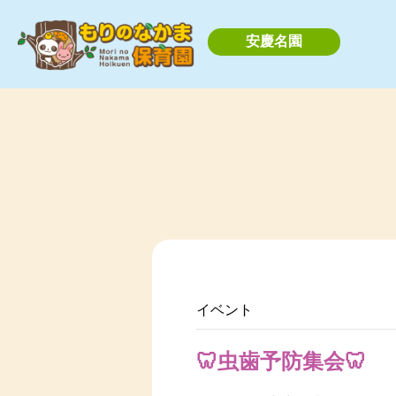
安慶名園
イベント
🦷虫歯予防集会🦷