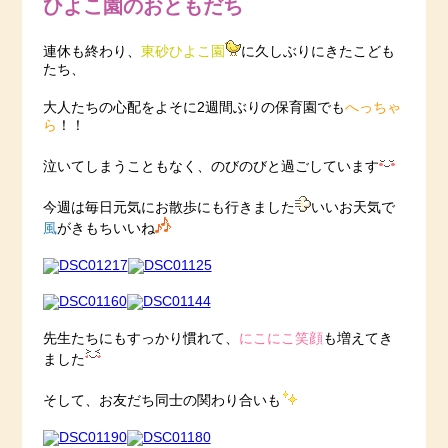
ひよこ園のおともだち
連休も終わり、
東砂ひよこ園
に久しぶりにきたこども
たち、
大人たちの心配をよそに2週間ぶりの保育園でも
へっちゃ
ら
！！
泣いてしまうこともなく、のびのびと過ごしています
今週は毎日元気にお散歩にも行きました
いいお天気で
風
がきもちいいね
先生たちにもすっかり慣れて、
にこにこ笑顔
も増えてき
ました
そして、お友だち同士の関わり合いも