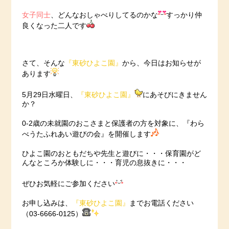
女子同士
、どんなおしゃべりしてるのかな
すっかり仲
良くなった二人です
さて、そんな
『東砂ひよこ園』
から、今日はお知らせが
あります
5月29日水曜日、
『東砂ひよこ園』
にあそびにきません
か？
0-2歳の未就園のおこさまと保護者の方を対象に、『わら
べうたふれあい遊びの会』を開催します
ひよこ園のおともだちや先生と遊びに・・・保育園がど
んなところか体験しに・・・育児の息抜きに・・・
ぜひお気軽にご参加ください
お申し込みは、
『東砂ひよこ園』
までお電話ください
（03-6666-0125）