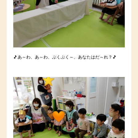
🎵あ～わ、あ～わ、ぶくぶく～、あなたはだ～れ？🎵