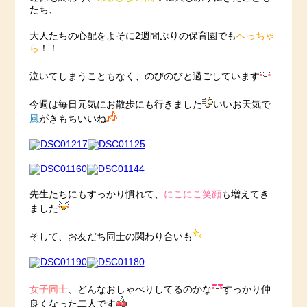
たち、
大人たちの心配をよそに2週間ぶりの保育園でも
へっちゃ
ら
！！
泣いてしまうこともなく、のびのびと過ごしています
今週は毎日元気にお散歩にも行きました
いいお天気で
風
がきもちいいね
先生たちにもすっかり慣れて、
にこにこ笑顔
も増えてき
ました
そして、お友だち同士の関わり合いも
女子同士
、どんなおしゃべりしてるのかな
すっかり仲
良くなった二人です